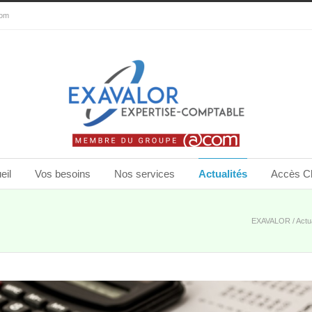
com
eil
Vos besoins
Nos services
Actualités
Accès Cl
EXAVALOR
/
Actu