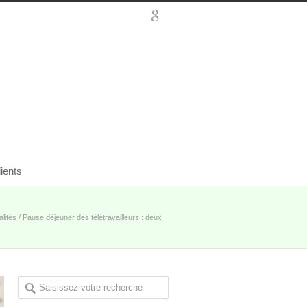
ients
alités
/
Pause déjeuner des télétravailleurs : deux
points à surveiller