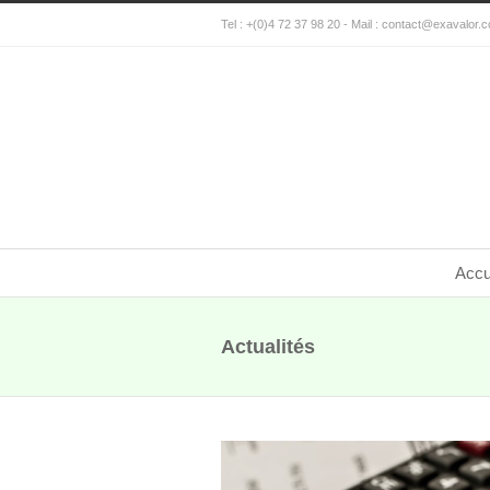
Tel : +(0)4 72 37 98 20 - Mail :
contact@exavalor.
Accu
Actualités