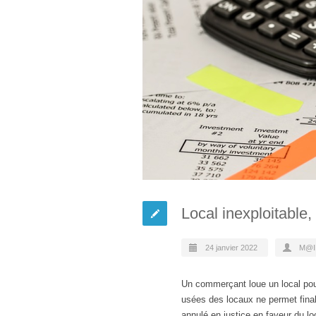
Local inexploitable
24 janvier 2022
M@I
Un commerçant loue un local pour
usées des locaux ne permet finale
annulé en justice en faveur du loc