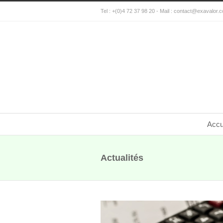
Tel : +(0)4 72 37 98 20 - Mail :
contact@exavalor.
Accu
Actualités