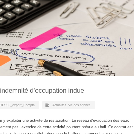
, indemnité d’occupation indue
RESSE_expert_Compta
Actualités
,
Vie des affaires
 y exploiter une activité de restauration. Le réseau d’évacuation des eaux
ment pas l’exercice de cette activité pourtant prévue au bail. Ce contrat est
ataire ; le juge a en effet retenu que le bailleur l’a consenti sur un local