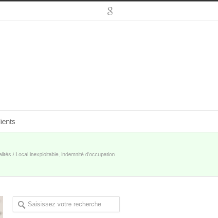
ients
lités
/
Local inexploitable, indemnité d’occupation
indue