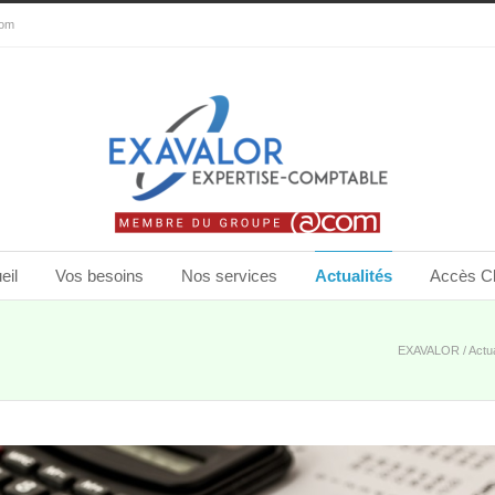
com
eil
Vos besoins
Nos services
Actualités
Accès Cl
EXAVALOR
/
Actua