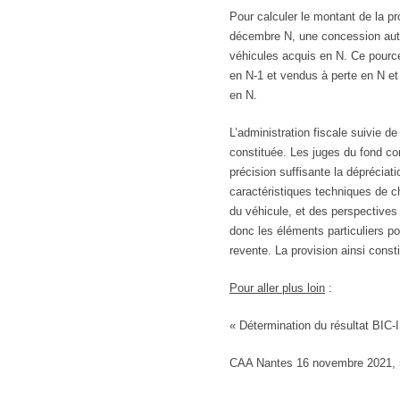
Pour calculer le montant de la p
décembre N, une concession autom
véhicules acquis en N. Ce pource
en N-1 et vendus à perte en N et
en N.
L’administration fiscale suivie de
constituée. Les juges du fond con
précision suffisante la dépréciat
caractéristiques techniques de c
du véhicule, et des perspectives
donc les éléments particuliers p
revente. La provision ainsi cons
Pour aller plus loin
:
« Détermination du résultat BIC-
CAA Nantes 16 novembre 2021,