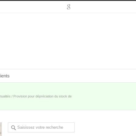
ients
tualités
/
Provision pour dépréciation du stock de
véhicules d’occasion