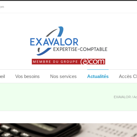
com
eil
Vos besoins
Nos services
Actualités
Accès Cl
EXAVALOR
/
Ac