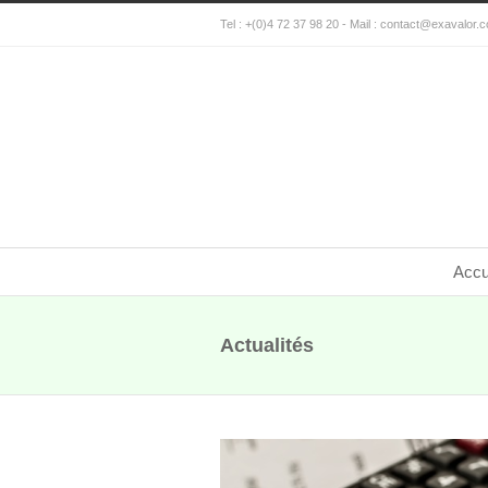
Tel : +(0)4 72 37 98 20 - Mail :
contact@exavalor.
Accu
Actualités