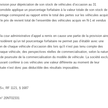
rovision pour dépréciation de son stock de véhicules d’occasion au 31
obile applique un pourcentage forfaitaire à la valeur totale de son stock de
ntage correspond au rapport entre le total des pertes sur les véhicules acqui
 le prix de revient total de l’ensemble des véhicules acquis en N-1 et vendus
 la cour administrative d’appel a remis en cause une partie de la provision ain
sidèrent qu’un tel pourcentage forfaitaire ne permet pas d’établir avec une
ion de chaque véhicule d’occasion dès lors qu’il n’est pas tenu compte des
haque véhicule, des perspectives réelles de commercialisation, selon la natur
 de poursuite de la commercialisation du modèle de véhicule. La société excl
ouvant conférer à ces véhicules une valeur différente au moment de leur
tituée n’est donc pas déductible des résultats imposables.
IS», RF 1121, § 1687
 n° 20NT02331