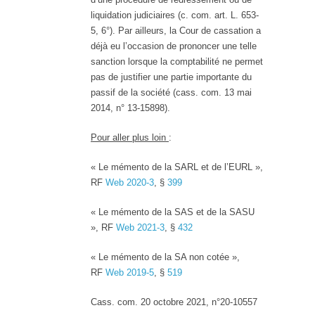
liquidation judiciaires (c. com. art. L. 653-
5, 6°). Par ailleurs, la Cour de cassation a
déjà eu l’occasion de prononcer une telle
sanction lorsque la comptabilité ne permet
pas de justifier une partie importante du
passif de la société (cass. com. 13 mai
2014, n° 13-15898).
Pour aller plus loin
:
« Le mémento de la SARL et de l’EURL »,
RF
Web 2020-3
, §
399
« Le mémento de la SAS et de la SASU
», RF
Web 2021-3
, §
432
« Le mémento de la SA non cotée »,
RF
Web 2019-5
, §
519
Cass. com. 20 octobre 2021, n°20-10557