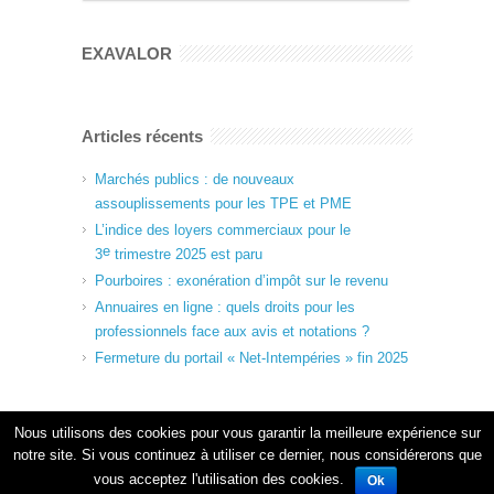
EXAVALOR
Articles récents
Marchés publics : de nouveaux
assouplissements pour les TPE et PME
L’indice des loyers commerciaux pour le
e
3
trimestre 2025 est paru
Pourboires : exonération d’impôt sur le revenu
Annuaires en ligne : quels droits pour les
professionnels face aux avis et notations ?
Fermeture du portail « Net-Intempéries » fin 2025
Nous utilisons des cookies pour vous garantir la meilleure expérience sur
notre site. Si vous continuez à utiliser ce dernier, nous considérerons que
vous acceptez l'utilisation des cookies.
Ok
Copyright 2024 EXAVALOR - Tous droits réservés