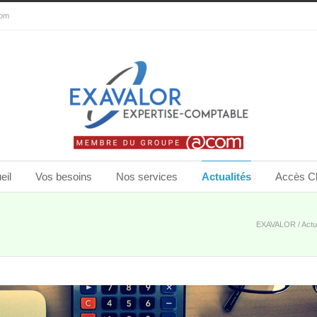
com
eil
Vos besoins
Nos services
Actualités
Accès Cl
EXAVALOR
/
Actu