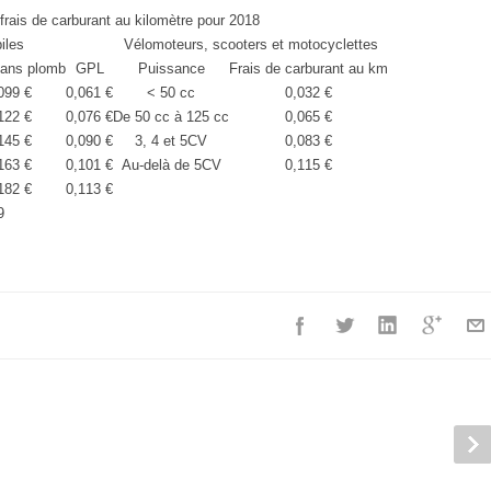
rais de carburant au kilomètre pour 2018
iles
Vélomoteurs, scooters et motocyclettes
sans plomb
GPL
Puissance
Frais de carburant au km
099 €
0,061 €
< 50 cc
0,032 €
122 €
0,076 €
De 50 cc à 125 cc
0,065 €
145 €
0,090 €
3, 4 et 5CV
0,083 €
163 €
0,101 €
Au-delà de 5CV
0,115 €
182 €
0,113 €
9