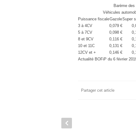
Barème des f
Véhicules automob
Puissance fiscale
Gazole
Super 
3 à 4CV
0,079 €
0,
5 à 7CV
0,098 €
0,
8 et 9CV
0,116 €
0,
10 et 11C
0,131 €
0,
12CV et +
0,146 €
0,
Actualité BOFiP du 6 février 201
Partager cet article