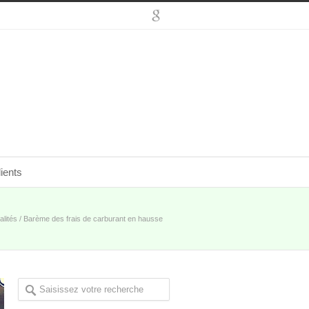
ients
alités
/
Barème des frais de carburant en hausse
pour 2018