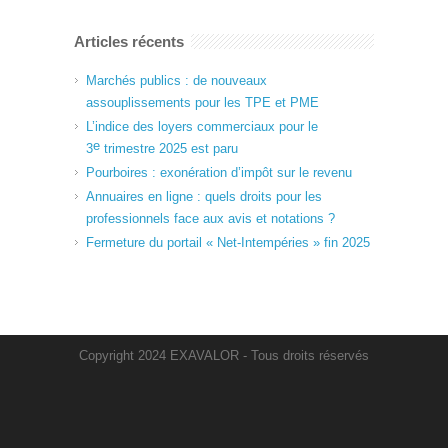
Articles récents
Marchés publics : de nouveaux
assouplissements pour les TPE et PME
L’indice des loyers commerciaux pour le
e
3
trimestre 2025 est paru
Pourboires : exonération d’impôt sur le revenu
Annuaires en ligne : quels droits pour les
professionnels face aux avis et notations ?
Fermeture du portail « Net-Intempéries » fin 2025
Copyright 2024 EXAVALOR - Tous droits réservés