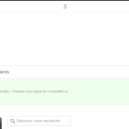
ients
tualités
/
S’équiper d’un logiciel de comptabilité ou
enregistreuse homologué pour le 1er janvier 2018