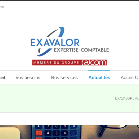
com
eil
Vos besoins
Nos services
Actualités
Accès Cl
EXAVALOR
/
Ac
d’une caisse 