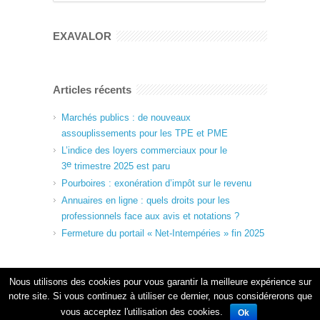
EXAVALOR
Articles récents
Marchés publics : de nouveaux
assouplissements pour les TPE et PME
L’indice des loyers commerciaux pour le
e
3
trimestre 2025 est paru
Pourboires : exonération d’impôt sur le revenu
Annuaires en ligne : quels droits pour les
professionnels face aux avis et notations ?
Fermeture du portail « Net-Intempéries » fin 2025
Nous utilisons des cookies pour vous garantir la meilleure expérience sur
notre site. Si vous continuez à utiliser ce dernier, nous considérerons que
vous acceptez l'utilisation des cookies.
Ok
Copyright 2024 EXAVALOR - Tous droits réservés