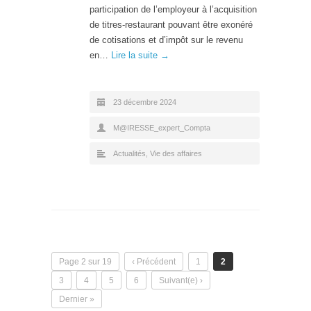
participation de l’employeur à l’acquisition
de titres-restaurant pouvant être exonéré
de cotisations et d’impôt sur le revenu
en…
Lire la suite →
23 décembre 2024
M@IRESSE_expert_Compta
Actualités
,
Vie des affaires
Page 2 sur 19
‹ Précédent
1
2
3
4
5
6
Suivant(e) ›
Dernier »